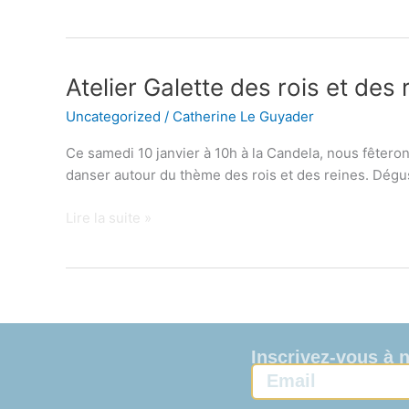
mai
!
Atelier
Atelier Galette des rois et des 
Galette
Uncategorized
/
Catherine Le Guyader
des
rois
Ce samedi 10 janvier à 10h à la Candela, nous fêterons
et
danser autour du thème des rois et des reines. Dégus
des
reines
Lire la suite »
Inscrivez-vous à 