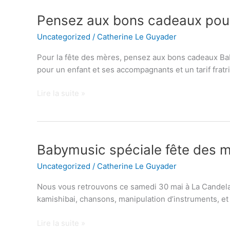
Pensez
Pensez aux bons cadeaux pour 
aux
Uncategorized
/
Catherine Le Guyader
bons
cadeaux
Pour la fête des mères, pensez aux bons cadeaux Babyl
pour
pour un enfant et ses accompagnants et un tarif frat
la
fête
Lire la suite »
des
mères
!
Babymusic
Babymusic spéciale fête des m
spéciale
Uncategorized
/
Catherine Le Guyader
fête
des
Nous vous retrouvons ce samedi 30 mai à La Candela 
mères
kamishibai, chansons, manipulation d’instruments, et 
ce
30
Lire la suite »