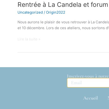
Rentrée à La Candela et forum
La
Candela
Uncategorized
/
Origin2022
et
forum
Nous aurons le plaisir de vous retrouver à La Candel
des
et 10 décembre. Lors de ces ateliers, nous sortons d
associations
le
Lire la suite »
17
septembre
￼
Inscrivez-vous à notr
Accueil